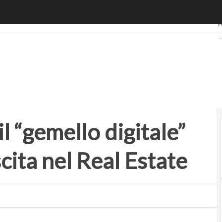
 “gemello digitale” sarà un trend di crescita nel Real Estate
U
A
B
R
S
P
il “gemello digitale”
cita nel Real Estate