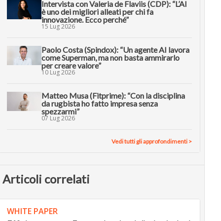
Intervista con Valeria de Flaviis (CDP): “L’AI
è uno dei migliori alleati per chi fa
innovazione. Ecco perché”
15 Lug 2026
Paolo Costa (Spindox): “Un agente AI lavora
come Superman, ma non basta ammirarlo
per creare valore”
10 Lug 2026
Matteo Musa (Fitprime): “Con la disciplina
da rugbista ho fatto impresa senza
spezzarmi”
07 Lug 2026
Vedi tutti gli approfondimenti >
Articoli correlati
WHITE PAPER