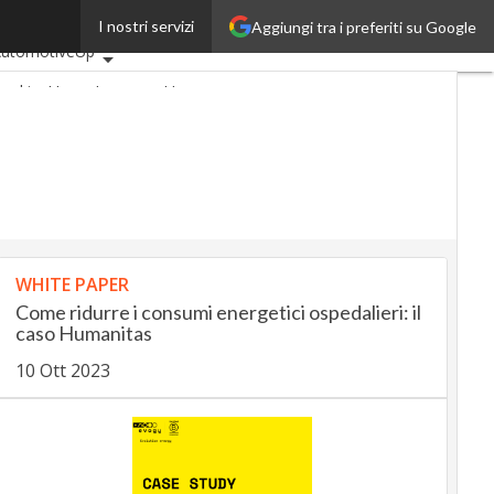
I nostri servizi
Aggiungi tra i preferiti su Google
ltimi articoli
utomotiveUp
ankingUp
InsuranceUp
etailUp
martMobilityUp
roptech
Startup
WHITE PAPER
Come ridurre i consumi energetici ospedalieri: il
caso Humanitas
10 Ott 2023