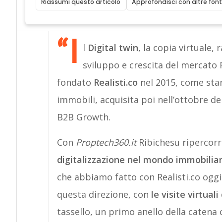
Riassumi questo articolo
Approfondisci con altre font
“I
l
Digital twin
, la copia virtuale,
sviluppo e crescita del mercato 
fondato
Realisti.co
nel 2015, come start
immobili, acquisita poi nell’ottobre de
B2B Growth.
Con
Proptech360.it
Ribichesu ripercorre
digitalizzazione nel mondo immobilia
che abbiamo fatto con Realisti.co ogg
questa direzione, con
le visite virtual
tassello, un primo anello della catena