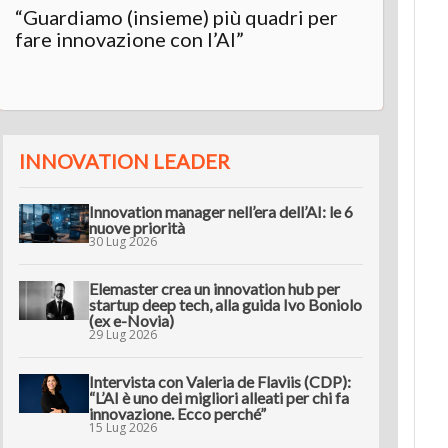
“Guardiamo (insieme) più quadri per
Inter
fare innovazione con l’AI”
“L’AI 
innov
INNOVATION LEADER
Innovation manager nell’era dell’AI: le 6
nuove priorità
30 Lug 2026
Elemaster crea un innovation hub per
startup deep tech, alla guida Ivo Boniolo
(ex e-Novia)
29 Lug 2026
Intervista con Valeria de Flaviis (CDP):
“L’AI è uno dei migliori alleati per chi fa
innovazione. Ecco perché”
15 Lug 2026