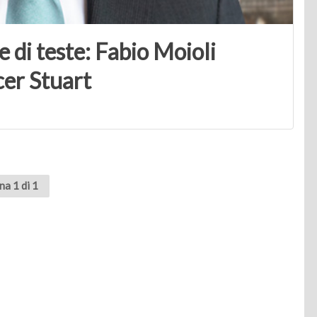
e di teste: Fabio Moioli
cer Stuart
na 1 di 1