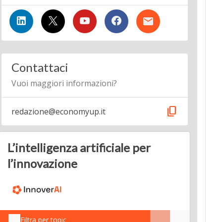
Contattaci
Vuoi maggiori informazioni?
content_copy
redazione@economyup.it
L’intelligenza artificiale per
l’innovazione
Filtra per topic