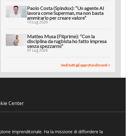
Paolo Costa (Spindox): “Un agente AI
lavora come Superman, ma non basta
ammirarlo per creare valore”
10 Lug 2026
Matteo Musa (Fitprime): “Con la
disciplina da rugbista ho fatto impresa
senza spezzarmi”
07 Lug 2026
Vedi tutti gli approfondimenti >
kie Center
azione Imprenditoriale. Ha la missione di diffondere la