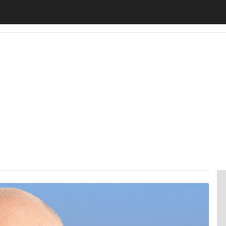
motiveUp
BankingUp
InsuranceUp
RetailUp
SmartM