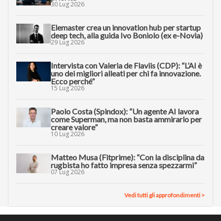
30 Lug 2026
Elemaster crea un innovation hub per startup
deep tech, alla guida Ivo Boniolo (ex e-Novia)
29 Lug 2026
Intervista con Valeria de Flaviis (CDP): “L’AI è
uno dei migliori alleati per chi fa innovazione.
Ecco perché”
15 Lug 2026
Paolo Costa (Spindox): “Un agente AI lavora
come Superman, ma non basta ammirarlo per
creare valore”
10 Lug 2026
Matteo Musa (Fitprime): “Con la disciplina da
rugbista ho fatto impresa senza spezzarmi”
07 Lug 2026
Vedi tutti gli approfondimenti >