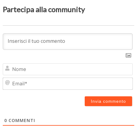
Partecipa alla community
N
Em
0
COMMENTI