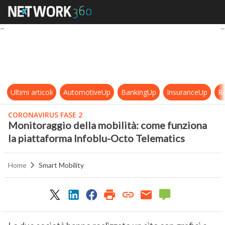
Monitoraggio della mobilità: come
Ultimi articoli
AutomotiveUp
BankingUp
InsuranceUp
Re
CORONAVIRUS FASE 2
Monitoraggio della mobilità: come funziona
la piattaforma Infoblu-Octo Telematics
Home
Smart Mobility