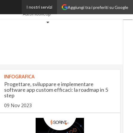
ze digitali
I nostri servizi
Aggiungi tra i preferiti su Google
Ultimi articoli
AutomotiveUp
BankingUp
InsuranceUp
RetailUp
SmartMobilityUp
Proptech
INFOGRAFICA
Startup
Progettare, sviluppare e implementare
software app custom efficaci: la roadmap in 5
step
09 Nov 2023