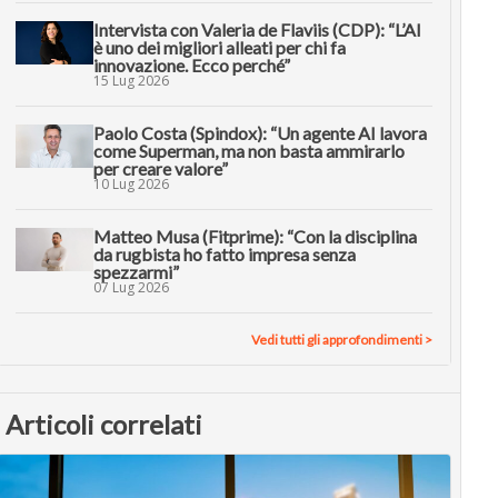
Intervista con Valeria de Flaviis (CDP): “L’AI
è uno dei migliori alleati per chi fa
innovazione. Ecco perché”
15 Lug 2026
Paolo Costa (Spindox): “Un agente AI lavora
come Superman, ma non basta ammirarlo
per creare valore”
10 Lug 2026
Matteo Musa (Fitprime): “Con la disciplina
da rugbista ho fatto impresa senza
spezzarmi”
07 Lug 2026
Vedi tutti gli approfondimenti >
Articoli correlati