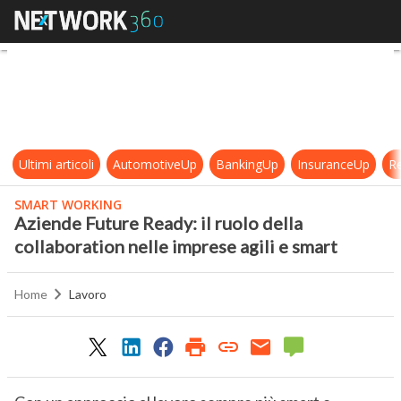
Aziende Future Ready: il ruolo dell
Ultimi articoli
AutomotiveUp
BankingUp
InsuranceUp
Re
SMART WORKING
Aziende Future Ready: il ruolo della
collaboration nelle imprese agili e smart
Home
Lavoro