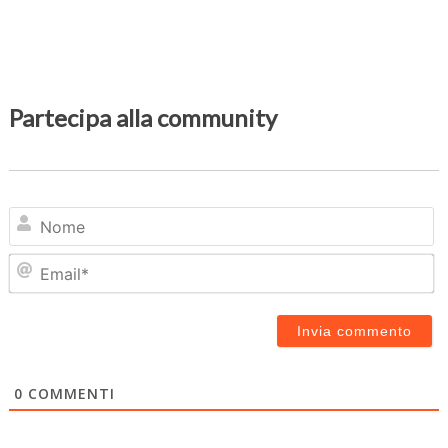
Partecipa alla community
N
Em
0
COMMENTI