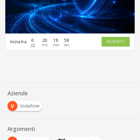
0
20
19
59
Inizia tra
ISCRIVITI
Aziende
V
Vodafone
Argomenti