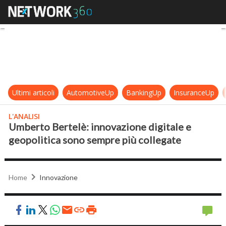
Umberto Bertelè: innovazione digit
Ultimi articoli
AutomotiveUp
BankingUp
InsuranceUp
L'ANALISI
Umberto Bertelè: innovazione digitale e
geopolitica sono sempre più collegate
Home
Innovazione