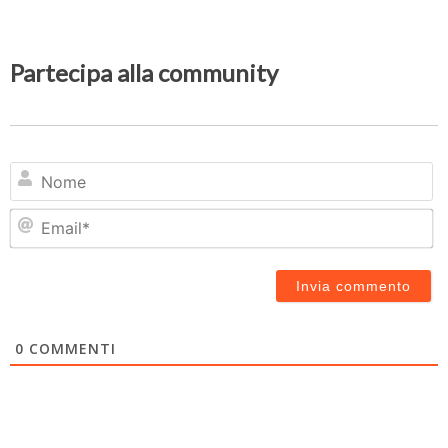
Partecipa alla community
N
Em
0
COMMENTI