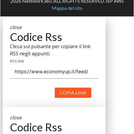
è il più grande network in Italia di testate e portali
Nextwork360
B2B dedicati ai temi della Trasformazione Digitale e
dell’Innovazione Imprenditoriale. Ha la missione di diffondere la
cultura digitale e imprenditoriale nelle imprese e pubbliche
amministrazioni italiane.
Indirizzo
Via Moretto da Brescia, 22
Milano - Italia
CAP 20133
Contatti
Contatta il nostro team per maggiori informazioni
Nextwork360 - Codice fiscale e Partita IVA 13868590962 - ©
2026 Nextwork360. ALL RIGHTS RESERVED. ISP AWS
Mappa del sito