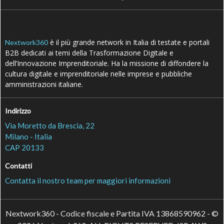
Matteo Musa (Fitprime): “Con la disciplina
da rugbista ho fatto impresa senza
spezzarmi”
07 Lug 2026
Vedi tutti gli approfondimenti >
Seguici
About
Autori
Tags
Rss Feed
Privacy e Cookie Policy
Terms&Conditions Contenuti Specialistici
Cookie Center