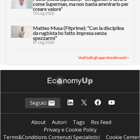
INNOVATION LEADER
Innovation manager nell’era dell’AI: le 6
nuove priorità
30 Lug 2026
Elemaster crea un innovation hub per startup
deep tech, alla guida Ivo Boniolo (ex e-
Novia)
29 Lug 2026
Intervista con Valeria de Flaviis (CDP): “L’AI è
uno dei migliori alleati per chi fa innovazione.
Ecco perché”
15 Lug 2026
Paolo Costa (Spindox): “Un agente AI lavora
come Superman, ma non basta ammirarlo per
creare valore”
10 Lug 2026