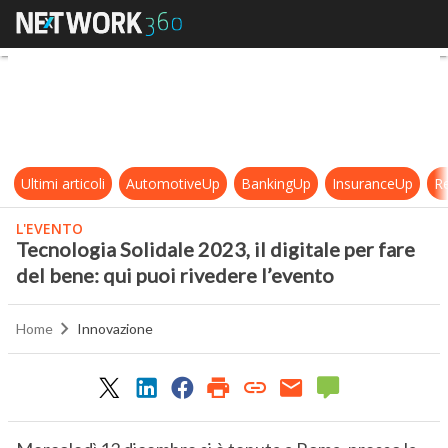
Tecnologia Solidale 2023, il digital
Ultimi articoli
AutomotiveUp
BankingUp
InsuranceUp
Re
L'EVENTO
Tecnologia Solidale 2023, il digitale per fare
del bene: qui puoi rivedere l’evento
Home
Innovazione