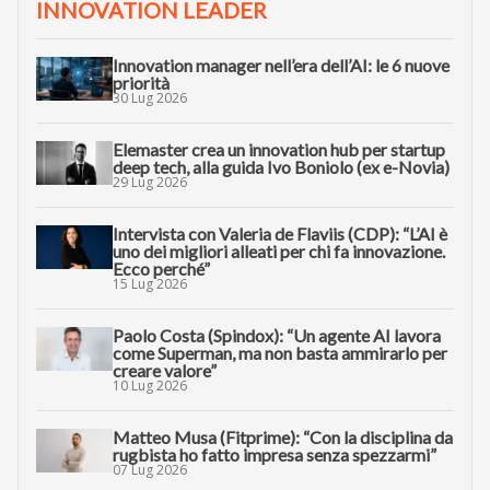
INNOVATION LEADER
Innovation manager nell’era dell’AI: le 6 nuove
priorità
30 Lug 2026
Elemaster crea un innovation hub per startup
deep tech, alla guida Ivo Boniolo (ex e-Novia)
29 Lug 2026
Intervista con Valeria de Flaviis (CDP): “L’AI è
uno dei migliori alleati per chi fa innovazione.
Ecco perché”
15 Lug 2026
Paolo Costa (Spindox): “Un agente AI lavora
come Superman, ma non basta ammirarlo per
creare valore”
10 Lug 2026
Matteo Musa (Fitprime): “Con la disciplina da
rugbista ho fatto impresa senza spezzarmi”
07 Lug 2026