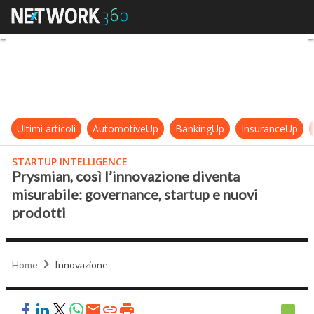
Prysmian, così l’innovazione diven
Ultimi articoli
AutomotiveUp
BankingUp
InsuranceUp
STARTUP INTELLIGENCE
Prysmian, così l’innovazione diventa
misurabile: governance, startup e nuovi
prodotti
Home
Innovazione