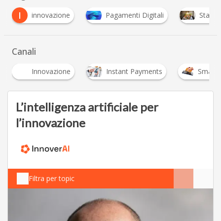
innovazione
Pagamenti Digitali
Startup
Canali
vazione
Instant Payments
Smart Payment
L’intelligenza artificiale per
l’innovazione
Filtra per topic