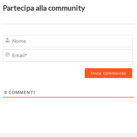
Partecipa alla community
N
Em
0
COMMENTI