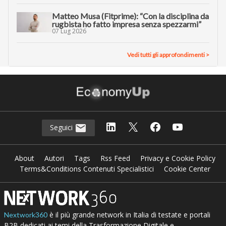
Matteo Musa (Fitprime): “Con la disciplina da
rugbista ho fatto impresa senza spezzarmi”
07 Lug 2026
Vedi tutti gli approfondimenti >
Seguici
About
Autori
Tags
Rss Feed
Privacy e Cookie Policy
Terms&Conditions Contenuti Specialistici
Cookie Center
è il più grande network in Italia di testate e portali
Nextwork360
B2B dedicati ai temi della Trasformazione Digitale e