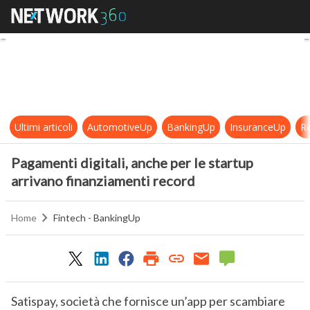
Pagamenti digitali, anche per le st
Ultimi articoli
AutomotiveUp
BankingUp
InsuranceUp
Re
Pagamenti digitali, anche per le startup
arrivano finanziamenti record
Home
Fintech - BankingUp
Satispay, società che fornisce un’app per scambiare