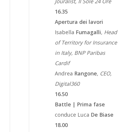
Jouralist, Il Sole 24 Ore
16.35
Apertura dei lavori
Isabella
Fumagalli
,
Head
of Territory for Insurance
in Italy, BNP Paribas
Cardif
Andrea
Rangone
,
CEO,
Digital360
16.50
Battle | Prima fase
conduce Luca
De Biase
18.00