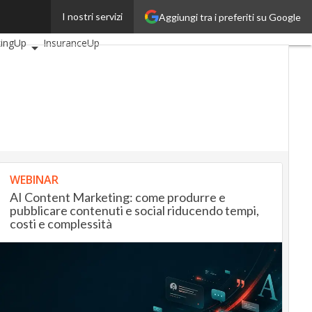
I nostri servizi
Aggiungi tra i preferiti su Google
i articoli
AutomotiveUp
ingUp
InsuranceUp
ilUp
tMobilityUp
Proptech
tup
WEBINAR
AI Content Marketing: come produrre e
pubblicare contenuti e social riducendo tempi,
costi e complessità