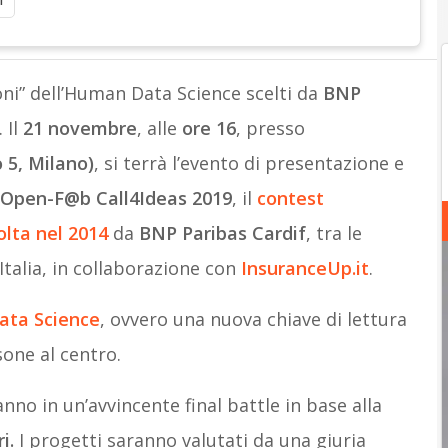
i
oni” dell’Human Data Science scelti da
BNP
. Il
21 novembre
,
alle
ore 16
,
presso
 5, Milano)
, si terrà l’evento
di presentazione e
Open-F@b Call4Ideas 2019
, il
contest
olta nel 2014
da
BNP Paribas Cardif
, tra le
Italia, in collaborazione con
InsuranceUp.it
.
ta Science
, ovvero una nuova chiave di lettura
one al centro.
ranno in un’avvincente final battle in base alla
ri.
I progetti saranno valutati da una giuria