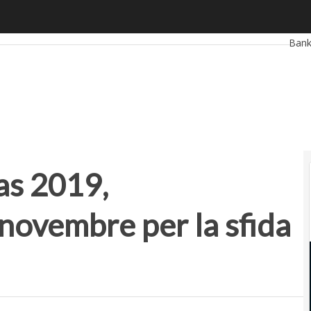
019, appuntamento il 21 novembre per la sfida finale
Ultim
Bank
Reta
Smar
Star
as 2019,
novembre per la sfida