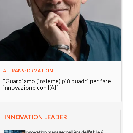
IN
In
“L
in
AI TRANSFORMATION
“Guardiamo (insieme) più quadri per fare
innovazione con l’AI”
INNOVATION LEADER
Innovation manager nell’era dell’AI: le 6