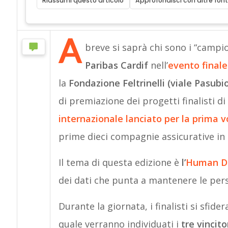
Riassumi questo articolo
Approfondisci con altre font
A
breve si saprà chi sono i “campi
Paribas Cardif
nell’
evento finale
la
Fondazione Feltrinelli
(viale Pasubio
di premiazione dei progetti finalisti di
internazionale lanciato per la prima v
prime dieci compagnie assicurative in 
Il tema di questa edizione è
l’
Human Da
dei dati che punta a mantenere le pers
Durante la giornata, i finalisti si sfide
quale verranno individuati i
tre vincito