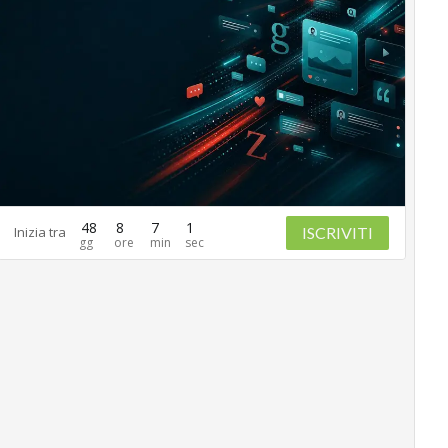
48
8
7
0
ISCRIVITI
Inizia tra