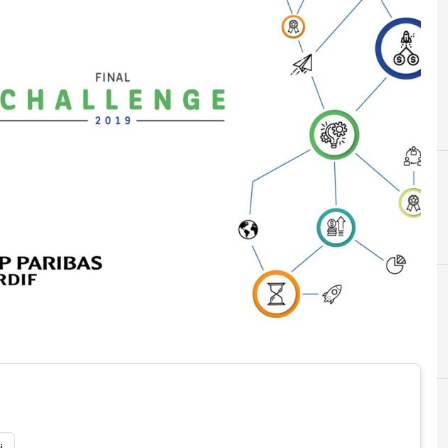
C
C
call for ideas
Call per st