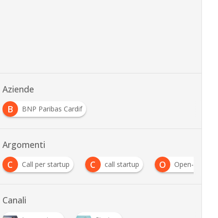
Aziende
B
BNP Paribas Cardif
Argomenti
C
O
artup
call startup
Open-F@b Call4Ideas
Canali