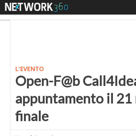
Menu
Open-F@b Call4Ideas 2
L'EVENTO
Open-F@b Call4Ide
appuntamento il 21 
finale