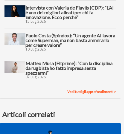
Intervista con Valeria de Flaviis (CDP): “L’AI
è uno dei migliori alleati per chi fa
innovazione. Ecco perché”
15 Lug 2026
Paolo Costa (Spindox): “Un agente AI lavora
come Superman, ma non basta ammirarlo
per creare valore”
10 Lug 2026
Matteo Musa (Fitprime): “Con la disciplina
da rugbista ho fatto impresa senza
spezzarmi”
07 Lug 2026
Vedi tutti gli approfondimenti >
Articoli correlati