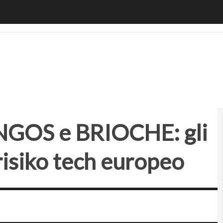
S e BRIOCHE: gli acronimi del nuovo risiko tech europe
NGOS e BRIOCHE: gli
risiko tech europeo