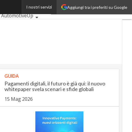
o
I nostri servizi
Aggiungi tra i preferiti su Google
Ultimi articoli
AutomotiveUp
BankingUp
InsuranceUp
RetailUp
SmartMobilityUp
Proptech
Startup
GUIDA
Pagamenti digitali, il futuro è già qui: il nuovo
whitepaper svela scenari e sfide globali
15 Mag 2026