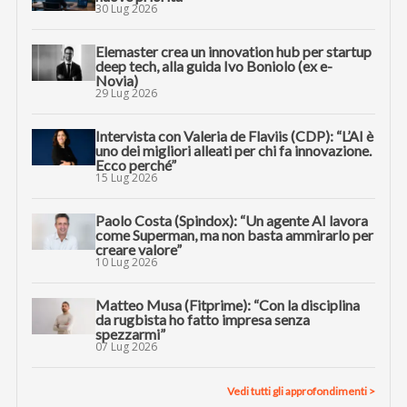
30 Lug 2026
Elemaster crea un innovation hub per startup
deep tech, alla guida Ivo Boniolo (ex e-
Novia)
29 Lug 2026
Intervista con Valeria de Flaviis (CDP): “L’AI è
uno dei migliori alleati per chi fa innovazione.
Ecco perché”
15 Lug 2026
Paolo Costa (Spindox): “Un agente AI lavora
come Superman, ma non basta ammirarlo per
creare valore”
10 Lug 2026
Matteo Musa (Fitprime): “Con la disciplina
da rugbista ho fatto impresa senza
spezzarmi”
07 Lug 2026
Vedi tutti gli approfondimenti >