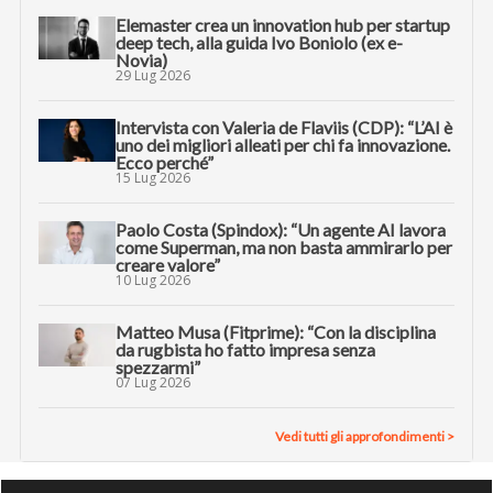
Elemaster crea un innovation hub per startup
deep tech, alla guida Ivo Boniolo (ex e-
Novia)
29 Lug 2026
Intervista con Valeria de Flaviis (CDP): “L’AI è
uno dei migliori alleati per chi fa innovazione.
Ecco perché”
15 Lug 2026
Paolo Costa (Spindox): “Un agente AI lavora
come Superman, ma non basta ammirarlo per
creare valore”
10 Lug 2026
Matteo Musa (Fitprime): “Con la disciplina
da rugbista ho fatto impresa senza
spezzarmi”
07 Lug 2026
Vedi tutti gli approfondimenti >