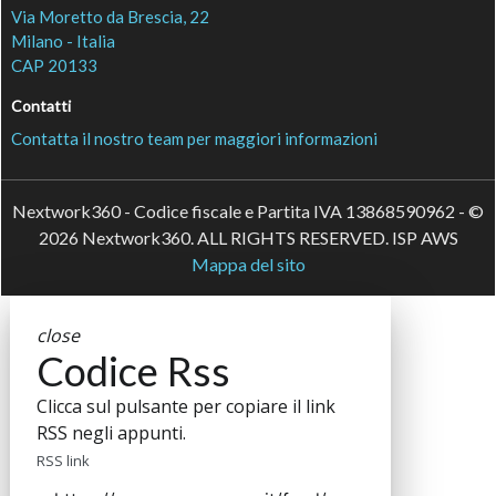
Via Moretto da Brescia, 22
Milano - Italia
CAP 20133
Contatti
Contatta il nostro team per maggiori informazioni
Nextwork360 - Codice fiscale e Partita IVA 13868590962 - ©
2026 Nextwork360. ALL RIGHTS RESERVED. ISP AWS
Mappa del sito
close
Codice Rss
Clicca sul pulsante per copiare il link
RSS negli appunti.
RSS link