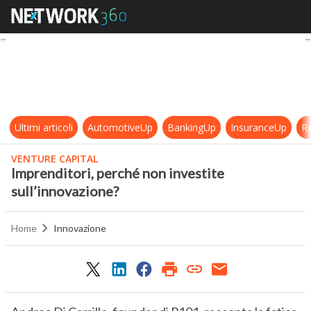
Imprenditori, perché non investite
Ultimi articoli
AutomotiveUp
BankingUp
InsuranceUp
Re
VENTURE CAPITAL
Imprenditori, perché non investite
sull’innovazione?
Home
Innovazione