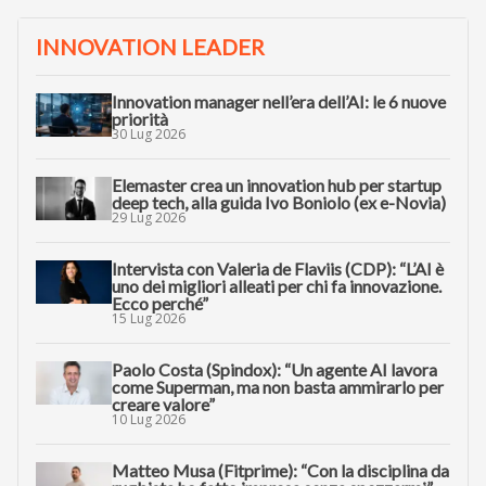
INNOVATION LEADER
Innovation manager nell’era dell’AI: le 6 nuove
priorità
30 Lug 2026
Elemaster crea un innovation hub per startup
deep tech, alla guida Ivo Boniolo (ex e-Novia)
29 Lug 2026
Intervista con Valeria de Flaviis (CDP): “L’AI è
uno dei migliori alleati per chi fa innovazione.
Ecco perché”
15 Lug 2026
Paolo Costa (Spindox): “Un agente AI lavora
come Superman, ma non basta ammirarlo per
creare valore”
10 Lug 2026
Matteo Musa (Fitprime): “Con la disciplina da