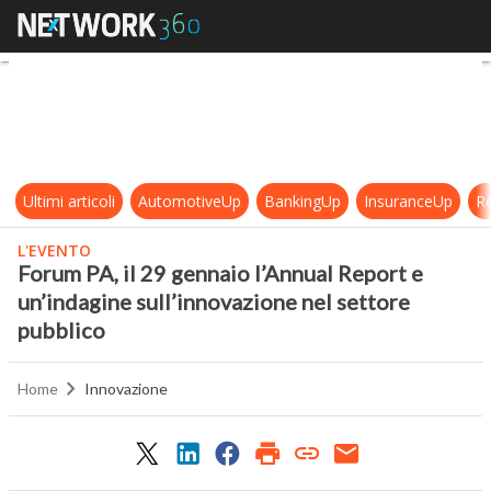
Forum PA, il 29 gennaio l’Annual R
Ultimi articoli
AutomotiveUp
BankingUp
InsuranceUp
Re
L'EVENTO
Forum PA, il 29 gennaio l’Annual Report e
un’indagine sull’innovazione nel settore
pubblico
Home
Innovazione