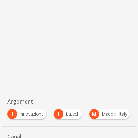
Argomenti
I
M
R
itatech
Made in Italy
reteconomy
…
Canali