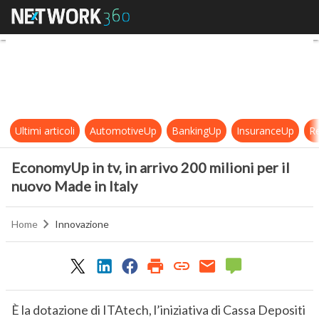
EconomyUp in tv, in arrivo 200 milio
Ultimi articoli
AutomotiveUp
BankingUp
InsuranceUp
Re
EconomyUp in tv, in arrivo 200 milioni per il
nuovo Made in Italy
Home
Innovazione
È la dotazione di ITAtech, l’iniziativa di Cassa Depositi