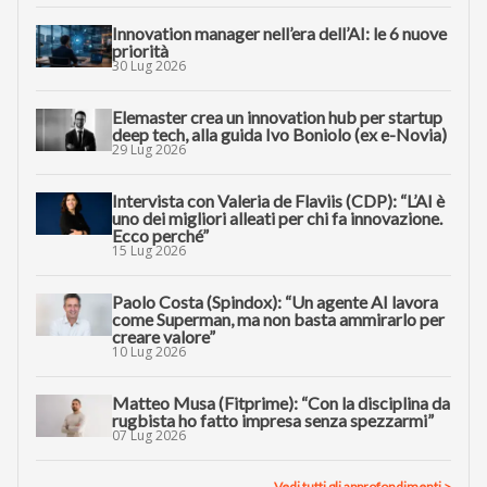
Innovation manager nell’era dell’AI: le 6 nuove
priorità
30 Lug 2026
Elemaster crea un innovation hub per startup
deep tech, alla guida Ivo Boniolo (ex e-Novia)
29 Lug 2026
Intervista con Valeria de Flaviis (CDP): “L’AI è
uno dei migliori alleati per chi fa innovazione.
Ecco perché”
15 Lug 2026
Paolo Costa (Spindox): “Un agente AI lavora
come Superman, ma non basta ammirarlo per
creare valore”
10 Lug 2026
Matteo Musa (Fitprime): “Con la disciplina da
rugbista ho fatto impresa senza spezzarmi”
07 Lug 2026
Vedi tutti gli approfondimenti >