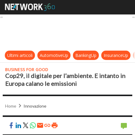
Cop29, il digitale per l’ambiente. E
Ultimi articoli
AutomotiveUp
BankingUp
InsuranceUp
BUSINESS FOR GOOD
Cop29, il digitale per l’ambiente. E intanto in
Europa calano le emissioni
Home
Innovazione