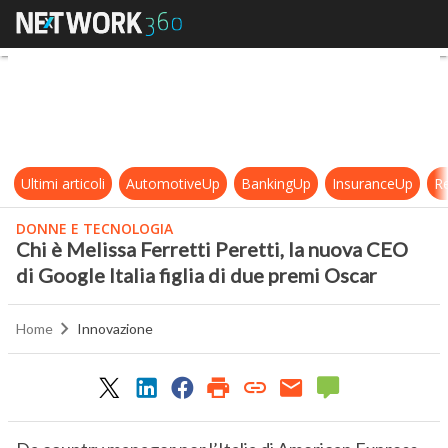
Chi è Melissa Ferretti Peretti, la n
Ultimi articoli
AutomotiveUp
BankingUp
InsuranceUp
Re
DONNE E TECNOLOGIA
Chi è Melissa Ferretti Peretti, la nuova CEO
di Google Italia figlia di due premi Oscar
Home
Innovazione