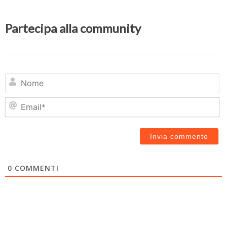
Partecipa alla community
N
Em
0
COMMENTI