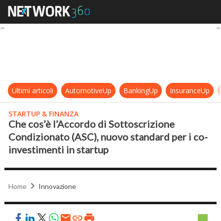
Che cos’è l’Accordo di Sottoscrizi
Ultimi articoli
AutomotiveUp
BankingUp
InsuranceUp
STARTUP & FINANZA
Che cos’è l’Accordo di Sottoscrizione
Condizionato (ASC), nuovo standard per i co-
investimenti in startup
Home
Innovazione