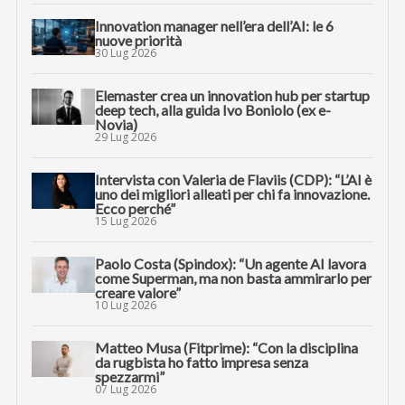
Innovation manager nell’era dell’AI: le 6
nuove priorità
30 Lug 2026
Elemaster crea un innovation hub per startup
deep tech, alla guida Ivo Boniolo (ex e-
Novia)
29 Lug 2026
Intervista con Valeria de Flaviis (CDP): “L’AI è
uno dei migliori alleati per chi fa innovazione.
Ecco perché”
15 Lug 2026
Paolo Costa (Spindox): “Un agente AI lavora
come Superman, ma non basta ammirarlo per
creare valore”
10 Lug 2026
Matteo Musa (Fitprime): “Con la disciplina
da rugbista ho fatto impresa senza
spezzarmi”
07 Lug 2026