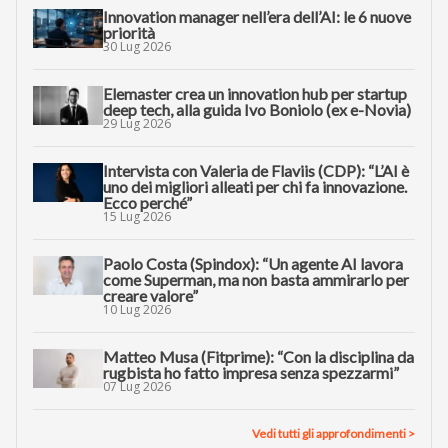
Innovation manager nell’era dell’AI: le 6 nuove
priorità
30 Lug 2026
Elemaster crea un innovation hub per startup
deep tech, alla guida Ivo Boniolo (ex e-Novia)
29 Lug 2026
Intervista con Valeria de Flaviis (CDP): “L’AI è
uno dei migliori alleati per chi fa innovazione.
Ecco perché”
15 Lug 2026
Paolo Costa (Spindox): “Un agente AI lavora
come Superman, ma non basta ammirarlo per
creare valore”
10 Lug 2026
Matteo Musa (Fitprime): “Con la disciplina da
rugbista ho fatto impresa senza spezzarmi”
07 Lug 2026
Vedi tutti gli approfondimenti >