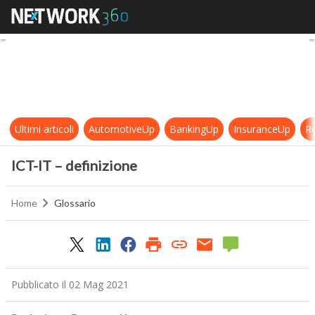
ICT-IT – definizione
Ultimi articoli
AutomotiveUp
BankingUp
InsuranceUp
Re
ICT-IT – definizione
Home
Glossario
Pubblicato il 02 Mag 2021