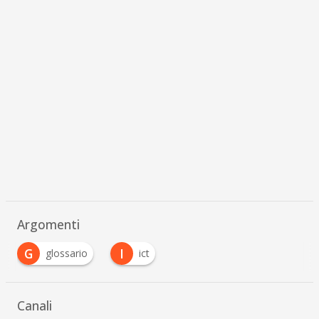
Argomenti
G
I
glossario
ict
Canali