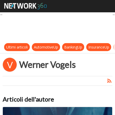
Werner Vogels
Ultimi articoli
AutomotiveUp
BankingUp
InsuranceUp
Werner Vogels
V
Articoli dell'autore