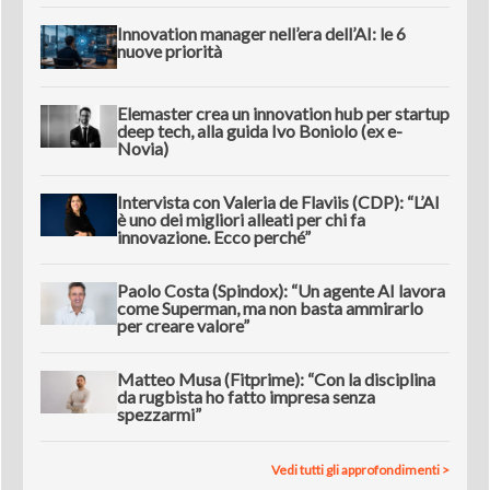
Innovation manager nell’era dell’AI: le 6
nuove priorità
Elemaster crea un innovation hub per startup
deep tech, alla guida Ivo Boniolo (ex e-
Novia)
Intervista con Valeria de Flaviis (CDP): “L’AI
è uno dei migliori alleati per chi fa
innovazione. Ecco perché”
Paolo Costa (Spindox): “Un agente AI lavora
come Superman, ma non basta ammirarlo
per creare valore”
Matteo Musa (Fitprime): “Con la disciplina
da rugbista ho fatto impresa senza
spezzarmi”
Vedi tutti gli approfondimenti >