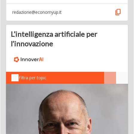
content_copy
redazione@economyup.it
L’intelligenza artificiale per
l’innovazione
Filtra per topic