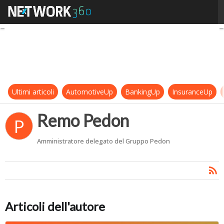
Remo Pedon
Ultimi articoli
AutomotiveUp
BankingUp
InsuranceUp
Remo Pedon
P
Amministratore delegato del Gruppo Pedon
Articoli dell'autore