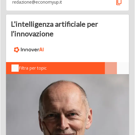
content_copy
redazione@economyup.it
L’intelligenza artificiale per
l’innovazione
Filtra per topic