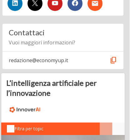
Contattaci
Vuoi maggiori informazioni?
content_copy
redazione@economyup.it
L’intelligenza artificiale per
l’innovazione
Filtra per topic