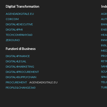
Digital Transformation
Ind
AGENDADIGITALE.EU
AGR
CORCOM
AUT
DIGITAL4EXECUTIVE
BAN
DIGITAL4PMI
ENE
TECHCOMPANY360
HEA
ZEROUNO
INN
INS
Funzioni di Business
MED
PRO
DIGITAL4FINANCE
RET
DIGITAL4LEGAL
SAN
DIGITAL4MARKETING
SCU
DIGITAL4PROCUREMENT
SPA
DIGITAL4SUPPLYCHAIN
TEL
PROCUREMENT
AGENDADIGITALE.EU
TUR
PEOPLE&CHANGE360