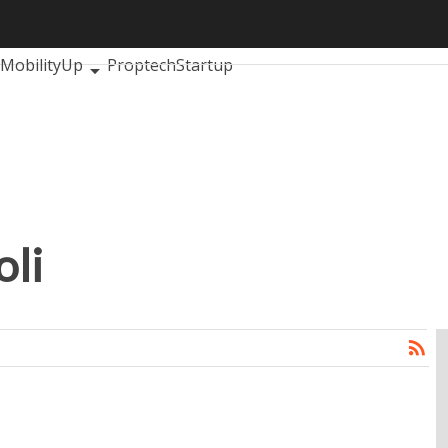
 articoli
AutomotiveUp
BankingUp
InsuranceUp
Retail
MobilityUp
Proptech
Startup
oli