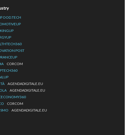
ustry
IFOOD.TECH
OMOTIVEUP
KINGUP
RGYUP
LTHTECH360
OVATION POST
URANCEUP
IA
CORCOM
PTECH360
AILUP
ITÀ
AGENDADIGITALE.EU
OLA
AGENDADIGITALE.EU
CECONOMY360
CO
CORCOM
ISMO
AGENDADIGITALE.EU