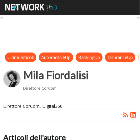
Mila Fiordalisi
Ultimi articoli
AutomotiveUp
BankingUp
InsuranceUp
Mila Fiordalisi
Direttore CorCom
Direttore CorCom, Digital360
Articoli dell'autore