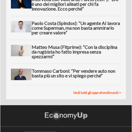
è uno dei migliori alleati per chi fa
innovazione. Ecco perché”
Paolo Costa (Spindox): “Un agente AI lavora
come Superman, ma non basta ammirarlo
per creare valore”
Matteo Musa (Fitprime): “Con la disciplina
da rugbista ho fatto impresa senza
spezzarmi”
Tommaso Carboni: “Per vendere auto non
basta più un sito e vi spiego perché”
Vedi tutti gli approfondimenti >