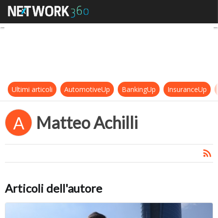
Matteo Achilli
Ultimi articoli
AutomotiveUp
BankingUp
InsuranceUp
Matteo Achilli
A
Articoli dell'autore