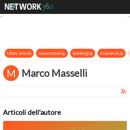
Marco Masselli
Ultimi articoli
AutomotiveUp
BankingUp
InsuranceUp
Marco Masselli
M
Articoli dell'autore