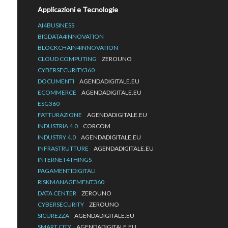
Applicazioni e Tecnologie
AI4BUSINESS
BIGDATA4INNOVATION
BLOCKCHAIN4INNOVATION
CLOUD COMPUTING
ZEROUNO
CYBERSECURITY360
DOCUMENTI
AGENDADIGITALE.EU
ECOMMERCE
AGENDADIGITALE.EU
ESG360
FATTURAZIONE
AGENDADIGITALE.EU
INDUSTRIA 4.0
CORCOM
INDUSTRY 4.0
AGENDADIGITALE.EU
INFRASTRUTTURE
AGENDADIGITALE.EU
INTERNET4THINGS
PAGAMENTIDIGITALI
RISKMANAGEMENT360
DATA CENTER
ZEROUNO
CYBERSECURITY
ZEROUNO
SICUREZZA
AGENDADIGITALE.EU
SMART CITY
AGENDADIGITALE.EU