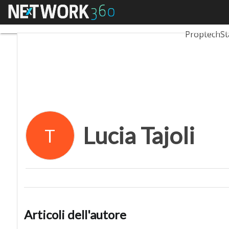
Menu
Lucia Tajoli
Ultimi artico
Proptech
St
Lucia Tajoli
T
Articoli dell'autore