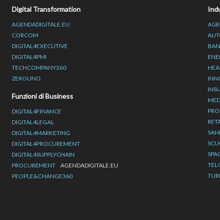
Digital Transformation
Ind
AGENDADIGITALE.EU
AGR
CORCOM
AUT
DIGITAL4EXECUTIVE
BAN
DIGITAL4PMI
ENE
TECHCOMPANY360
HEA
ZEROUNO
INN
INS
Funzioni di Business
MED
PRO
DIGITAL4FINANCE
RET
DIGITAL4LEGAL
SAN
DIGITAL4MARKETING
SCU
DIGITAL4PROCUREMENT
SPA
DIGITAL4SUPPLYCHAIN
TEL
PROCUREMENT
AGENDADIGITALE.EU
TUR
PEOPLE&CHANGE360