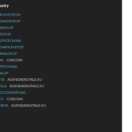
ustry
IFOOD.TECH
OMOTIVEUP
KINGUP
RGYUP
LTHTECH360
OVATION POST
URANCEUP
IA
CORCOM
PTECH360
AILUP
ITÀ
AGENDADIGITALE.EU
OLA
AGENDADIGITALE.EU
CECONOMY360
CO
CORCOM
ISMO
AGENDADIGITALE.EU