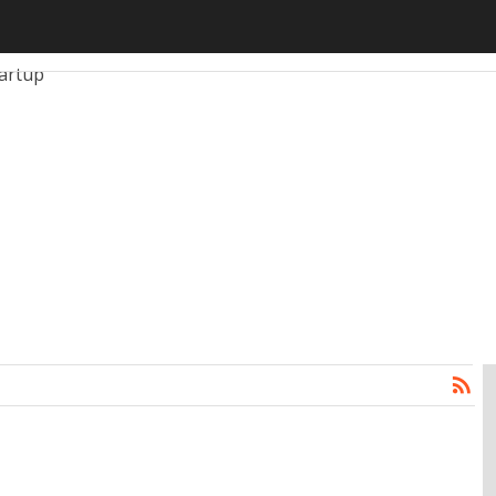
li
AutomotiveUp
BankingUp
InsuranceUp
RetailUp
artup