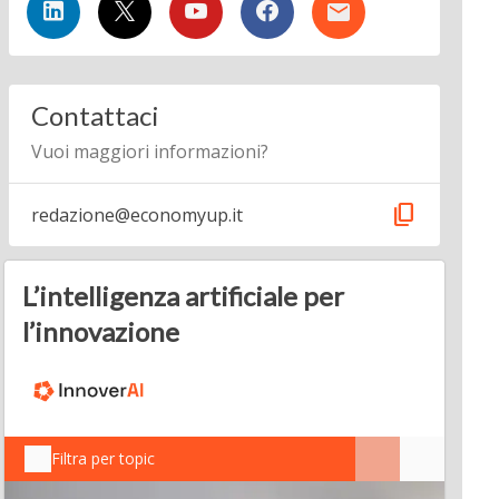
Contattaci
Vuoi maggiori informazioni?
content_copy
redazione@economyup.it
L’intelligenza artificiale per
l’innovazione
Filtra per topic