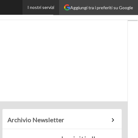
I nostri servizi
Aggiungi tra i preferiti su Google
SmartMobilityUp
Archivio Newsletter