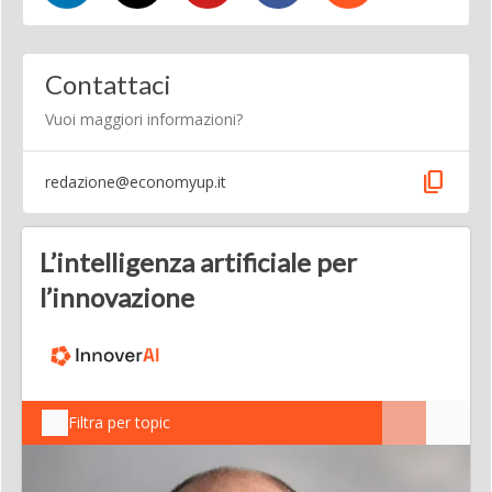
Contattaci
Vuoi maggiori informazioni?
content_copy
redazione@economyup.it
L’intelligenza artificiale per
l’innovazione
Filtra per topic