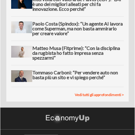
è uno dei migliori alleati per chi fa
innovazione. Ecco perché”
Paolo Costa (Spindox): “Un agente AI lavora
come Superman, ma non basta ammirarlo
per creare valore”
Matteo Musa (Fitprime): “Con la disciplina
da rugbista ho fatto impresa senza
spezzarmi”
Tommaso Carboni: “Per vendere auto non
basta più un sito e vi spiego perché”
Vedi tutti gli approfondimenti >