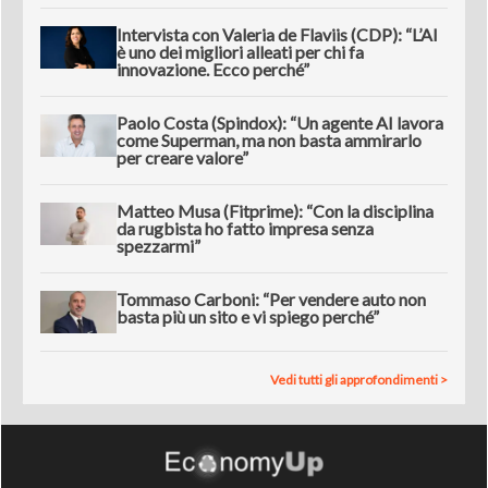
Intervista con Valeria de Flaviis (CDP): “L’AI
è uno dei migliori alleati per chi fa
innovazione. Ecco perché”
Paolo Costa (Spindox): “Un agente AI lavora
come Superman, ma non basta ammirarlo
per creare valore”
Matteo Musa (Fitprime): “Con la disciplina
da rugbista ho fatto impresa senza
spezzarmi”
Tommaso Carboni: “Per vendere auto non
basta più un sito e vi spiego perché”
Vedi tutti gli approfondimenti >