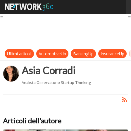
Asia Corradi
Ultimi articoli
AutomotiveUp
BankingUp
InsuranceUp
Asia Corradi
Analista Osservatorio Startup Thinking
Articoli dell'autore