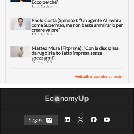
Ecco perché”
15 Lug 2026
Paolo Costa (Spindox): “Un agente AI lavora
come Superman, ma non basta ammirarlo per
creare valore”
10 Lug 2026
Matteo Musa (Fitprime): “Con la disciplina
da rugbista ho fatto impresa senza
spezzarmi”
07 Lug 2026
Vedi tutti gli approfondimenti >
Seguici