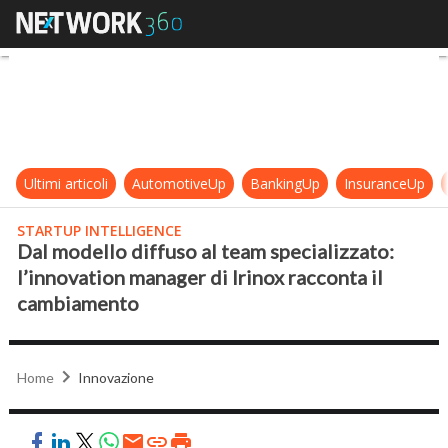
Dal modello diffuso al team specia
Ultimi articoli
AutomotiveUp
BankingUp
InsuranceUp
STARTUP INTELLIGENCE
Dal modello diffuso al team specializzato:
l’innovation manager di Irinox racconta il
cambiamento
Home
Innovazione