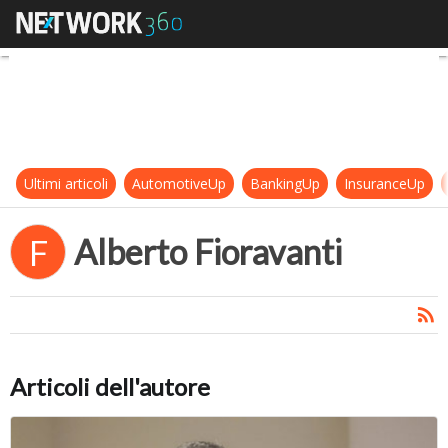
Alberto Fioravanti
Ultimi articoli
AutomotiveUp
BankingUp
InsuranceUp
Alberto Fioravanti
F
Articoli dell'autore