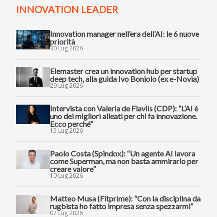
INNOVATION LEADER
Innovation manager nell’era dell’AI: le 6 nuove
priorità
30 Lug 2026
Elemaster crea un innovation hub per startup
deep tech, alla guida Ivo Boniolo (ex e-Novia)
29 Lug 2026
Intervista con Valeria de Flaviis (CDP): “L’AI è
uno dei migliori alleati per chi fa innovazione.
Ecco perché”
15 Lug 2026
Paolo Costa (Spindox): “Un agente AI lavora
come Superman, ma non basta ammirarlo per
creare valore”
10 Lug 2026
Matteo Musa (Fitprime): “Con la disciplina da
rugbista ho fatto impresa senza spezzarmi”
07 Lug 2026