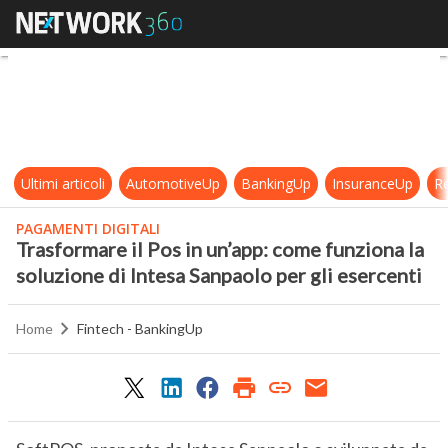
Trasformare il Pos in un’app: come 
Ultimi articoli
AutomotiveUp
BankingUp
InsuranceUp
Re
PAGAMENTI DIGITALI
Trasformare il Pos in un’app: come funziona la
soluzione di Intesa Sanpaolo per gli esercenti
Home
Fintech - BankingUp