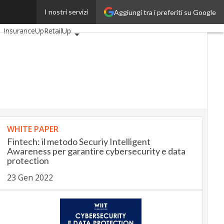
I nostri servizi
Aggiungi tra i preferiti su Google
AutomotiveUp
InsuranceUp
RetailUp
yUp
Proptech
Startup
WHITE PAPER
Fintech: il metodo Securiy Intelligent
Awareness per garantire cybersecurity e data
protection
23 Gen 2022