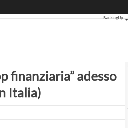
finanziaria” adesso è una banca (anche in Italia)
Ultimi articoli
BankingUp
SmartMobilit
pp finanziaria” adesso
 Italia)