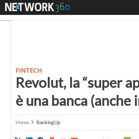
Menu
Revolut, la “super app 
FINTECH
Revolut, la “super a
è una banca (anche in
Home
BankingUp