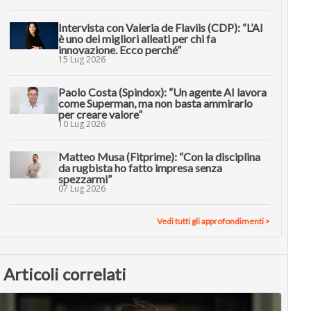
Intervista con Valeria de Flaviis (CDP): “L’AI
è uno dei migliori alleati per chi fa
innovazione. Ecco perché”
15 Lug 2026
Paolo Costa (Spindox): “Un agente AI lavora
come Superman, ma non basta ammirarlo
per creare valore”
10 Lug 2026
Matteo Musa (Fitprime): “Con la disciplina
da rugbista ho fatto impresa senza
spezzarmi”
07 Lug 2026
Vedi tutti gli approfondimenti >
Articoli correlati