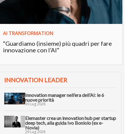
in
AI TRANSFORMATION
“Guardiamo (insieme) più quadri per fare
innovazione con l’AI”
INNOVATION LEADER
Innovation manager nell’era dell’AI: le 6
nuove priorità
30 Lug 2026
Elemaster crea un innovation hub per startup
deep tech, alla guida Ivo Boniolo (ex e-
Novia)
29 Lug 2026