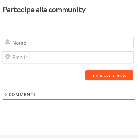
Partecipa alla community
N
Em
0
COMMENTI