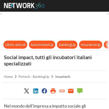
Social impact, tutti gli incubatori ita
Ultimi articoli
AutomotiveUp
BankingUp
InsuranceUp
Re
Social impact, tutti gli incubatori italiani
specializzati
Home
Fintech - BankingUp
Insurtech
Nel mondo dell’impresa a impatto sociale gli