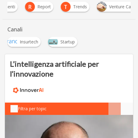
R
T
i
Report
Trends
Venture Capital
Canali
Insurtech
Startup
L’intelligenza artificiale per
l’innovazione
Filtra per topic