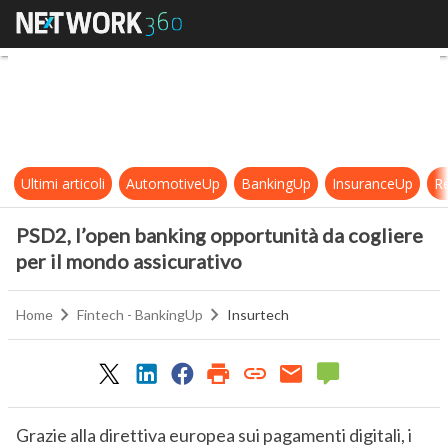
PSD2, l’open banking opportunità d
Ultimi articoli
AutomotiveUp
BankingUp
InsuranceUp
Re
PSD2, l’open banking opportunità da cogliere
per il mondo assicurativo
Home
Fintech - BankingUp
Insurtech
Grazie alla direttiva europea sui pagamenti digitali, i