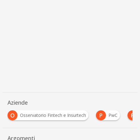
Aziende
P
R
sservatorio Fintech e Insurtech
PwC
Reply
Argomenti