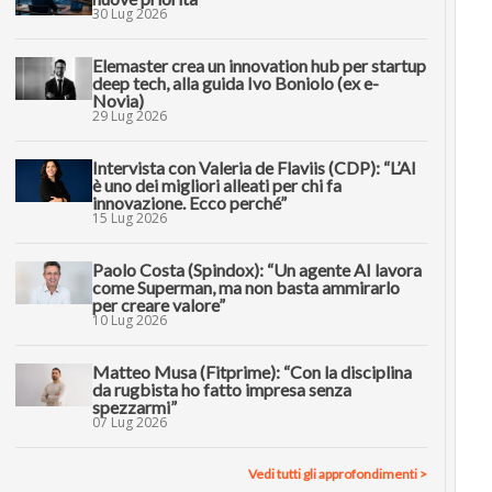
30 Lug 2026
Elemaster crea un innovation hub per startup
deep tech, alla guida Ivo Boniolo (ex e-
Novia)
29 Lug 2026
Intervista con Valeria de Flaviis (CDP): “L’AI
è uno dei migliori alleati per chi fa
innovazione. Ecco perché”
15 Lug 2026
Paolo Costa (Spindox): “Un agente AI lavora
come Superman, ma non basta ammirarlo
per creare valore”
10 Lug 2026
Matteo Musa (Fitprime): “Con la disciplina
da rugbista ho fatto impresa senza
spezzarmi”
07 Lug 2026
Vedi tutti gli approfondimenti >