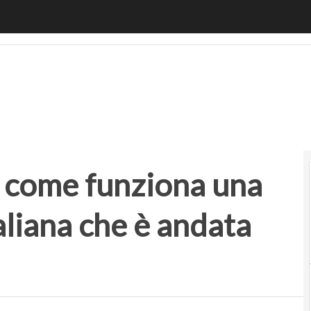
ome funziona una scaleup insurtech italiana che è andata al
: come funziona una
aliana che è andata