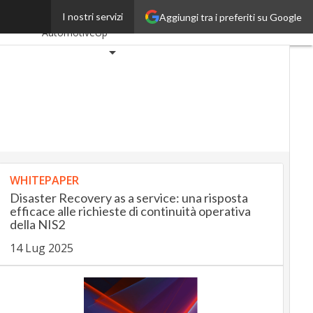
l’estero
I nostri servizi
Aggiungi tra i preferiti su Google
Ultimi articoli
AutomotiveUp
BankingUp
InsuranceUp
RetailUp
SmartMobilityUp
Proptech
Startup
WHITEPAPER
Disaster Recovery as a service: una risposta
efficace alle richieste di continuità operativa
della NIS2
14 Lug 2025