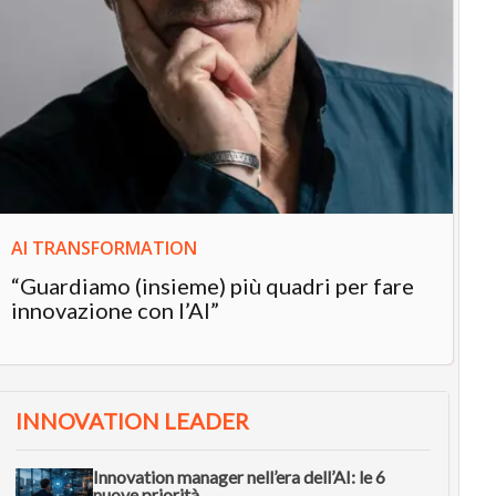
IN
In
“L
in
AI TRANSFORMATION
“Guardiamo (insieme) più quadri per fare
innovazione con l’AI”
INNOVATION LEADER
Innovation manager nell’era dell’AI: le 6
nuove priorità