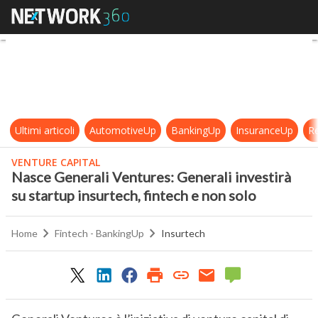
Nasce Generali Ventures: Generali 
Ultimi articoli
AutomotiveUp
BankingUp
InsuranceUp
Re
VENTURE CAPITAL
Nasce Generali Ventures: Generali investirà
su startup insurtech, fintech e non solo
Home
Fintech - BankingUp
Insurtech