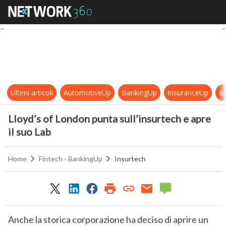
Lloyd’s of London punta sull’insurt
Ultimi articoli
AutomotiveUp
BankingUp
InsuranceUp
Re
Lloyd’s of London punta sull’insurtech e apre
il suo Lab
Home
Fintech - BankingUp
Insurtech
Anche la storica corporazione ha deciso di aprire un