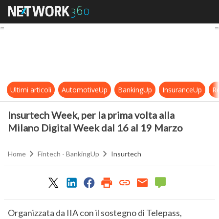
Insurtech Week, per la prima volta
Ultimi articoli
AutomotiveUp
BankingUp
InsuranceUp
Re
Insurtech Week, per la prima volta alla
Milano Digital Week dal 16 al 19 Marzo
Home
Fintech - BankingUp
Insurtech
Organizzata da IIA con il sostegno di Telepass,