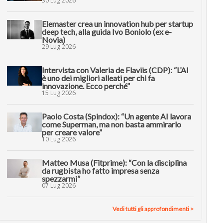
30 Lug 2026
Elemaster crea un innovation hub per startup
deep tech, alla guida Ivo Boniolo (ex e-
Novia)
29 Lug 2026
Intervista con Valeria de Flaviis (CDP): “L’AI
è uno dei migliori alleati per chi fa
innovazione. Ecco perché”
15 Lug 2026
Paolo Costa (Spindox): “Un agente AI lavora
come Superman, ma non basta ammirarlo
per creare valore”
10 Lug 2026
Matteo Musa (Fitprime): “Con la disciplina
da rugbista ho fatto impresa senza
spezzarmi”
07 Lug 2026
Vedi tutti gli approfondimenti >