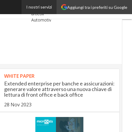
 le opportunità
I nostri servizi
Aggiungi tra i preferiti su Google
Ultimi
articoli
AutomotiveUp
BankingUp
InsuranceUp
RetailUp
WHITE PAPER
SmartMobilityUp
Extended enterprise per banche e assicurazioni:
generare valore attraverso una nuova chiave di
Proptech
lettura di front office e back office
Startup
28 Nov 2023