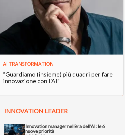
IN
In
“L
in
AI TRANSFORMATION
“Guardiamo (insieme) più quadri per fare
innovazione con l’AI”
INNOVATION LEADER
Innovation manager nell’era dell’AI: le 6
nuove priorità