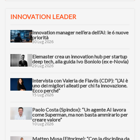
INNOVATION LEADER
Innovation manager nell’era dell’AI: le 6 nuove
priorità
30 Lug 2026
Elemaster crea un innovation hub per startup
deep tech, alla guida Ivo Boniolo (ex e-Novia)
29 Lug 2026
Intervista con Valeria de Flaviis (CDP): “L’AI è
uno dei migliori alleati per chi fa innovazione.
Ecco perché”
15 Lug 2026
Paolo Costa (Spindox): “Un agente AI lavora
come Superman, ma non basta ammirarlo per
creare valore”
10 Lug 2026
Matteo Musa (Fitprime): “Con la disciplina da