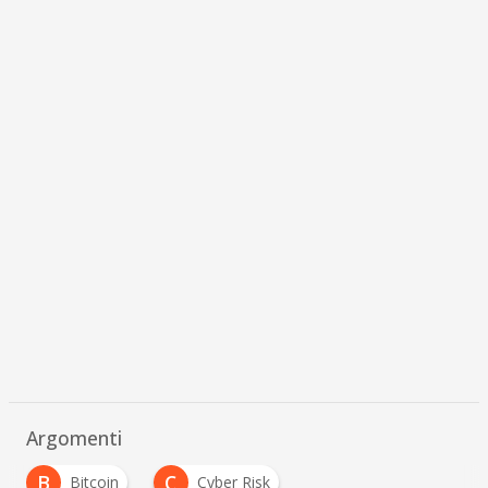
Argomenti
B
C
Bitcoin
Cyber Risk