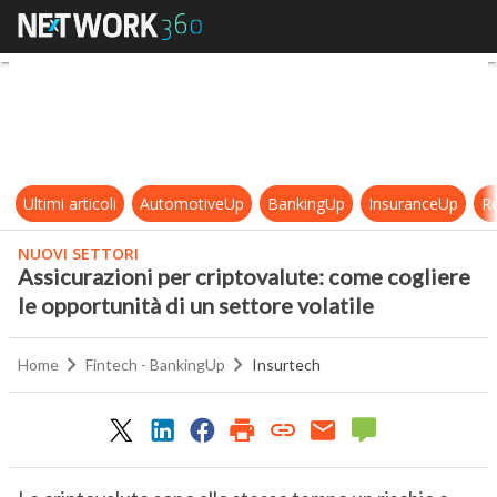
Assicurazioni per criptovalute: com
Ultimi articoli
AutomotiveUp
BankingUp
InsuranceUp
Re
NUOVI SETTORI
Assicurazioni per criptovalute: come cogliere
le opportunità di un settore volatile
Home
Fintech - BankingUp
Insurtech