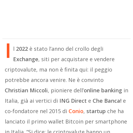
I
l
2022
è stato l’anno del crollo degli
Exchange
, siti per acquistare e vendere
criptovalute, ma non è finita qui: il peggio
potrebbe ancora venire. Ne è convinto
Christian Miccoli
, pioniere dell’
online banking
in
Italia, già ai vertici di
ING Direct
e
Che Banca!
e
co-fondatore nel 2015 di
Conio
,
startup
che ha
lanciato il primo wallet Bitcoin per smartphone
in Italia. “Si dice: le criptovalute hanno un