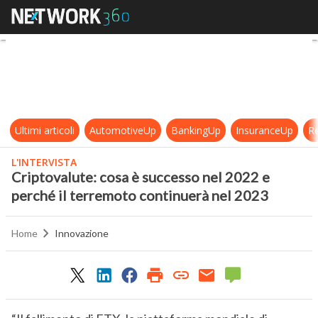
Criptovalute: cosa è successo nel 
Ultimi articoli
AutomotiveUp
BankingUp
InsuranceUp
Re
L'INTERVISTA
Criptovalute: cosa è successo nel 2022 e
perché il terremoto continuerà nel 2023
Home
Innovazione