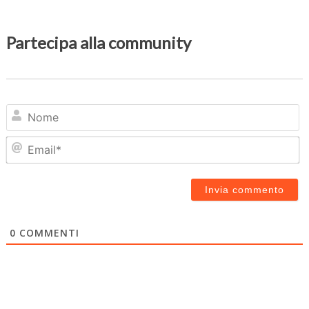
Partecipa alla community
N
Em
0
COMMENTI