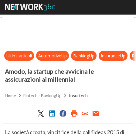
Amodo, la startup che avvicina le as
Ultimi articoli
AutomotiveUp
BankingUp
InsuranceUp
Re
Amodo, la startup che avvicina le
assicurazioni ai millennial
Home
Fintech - BankingUp
Insurtech
La società croata, vincitrice della call4ideas 2015 di