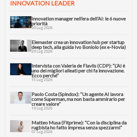
INNOVATION LEADER
Innovation manager nell’era dell’AI: le 6 nuove
priorità
30 Lug 2026
Elemaster crea un innovation hub per startup
deep tech, alla guida Ivo Boniolo (ex e-Novia)
29 Lug 2026
Intervista con Valeria de Flaviis (CDP): “L’AI è
uno dei migliori alleati per chi fa innovazione.
Ecco perché”
15 Lug 2026
Paolo Costa (Spindox): “Un agente AI lavora
come Superman, ma non basta ammirarlo per
creare valore”
10 Lug 2026
Matteo Musa (Fitprime): “Con la disciplina da
rugbista ho fatto impresa senza spezzarmi”
07 Lug 2026