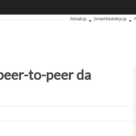
eer-to-peer da tenere d’occhio
Ultimi articoli
AutomotiveUp
B
RetailUp
SmartMobilityUp
 peer-to-peer da