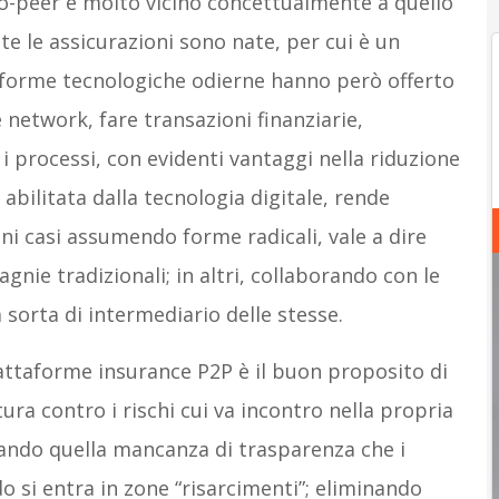
to-peer è molto vicino concettualmente a quello
tte le assicurazioni sono nate, per cui è un
aforme tecnologiche odierne hanno però offerto
network, fare transazioni finanziarie,
i processi, con evidenti vantaggi nella riduzione
 abilitata dalla tecnologia digitale, rende
cuni casi assumendo forme radicali, vale a dire
nie tradizionali; in altri, collaborando con le
sorta di intermediario delle stesse.
attaforme insurance P2P è il buon proposito di
ra contro i rischi cui va incontro nella propria
nando quella mancanza di trasparenza che i
 si entra in zone “risarcimenti”; eliminando