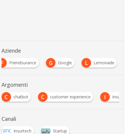
Aziende
F
G
L
Friendsurance
Google
Lemonade
Argomenti
C
C
I
chatbot
customer experience
Insurtech
Canali
Insurtech
Startup