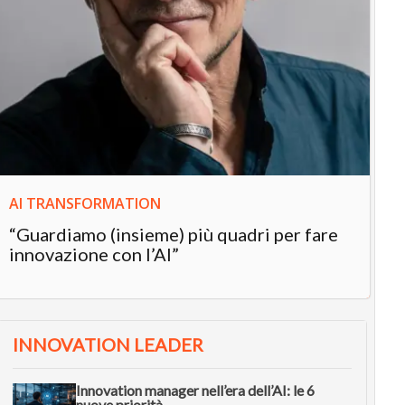
IN
In
“L
in
AI TRANSFORMATION
“Guardiamo (insieme) più quadri per fare
innovazione con l’AI”
INNOVATION LEADER
Innovation manager nell’era dell’AI: le 6
nuove priorità