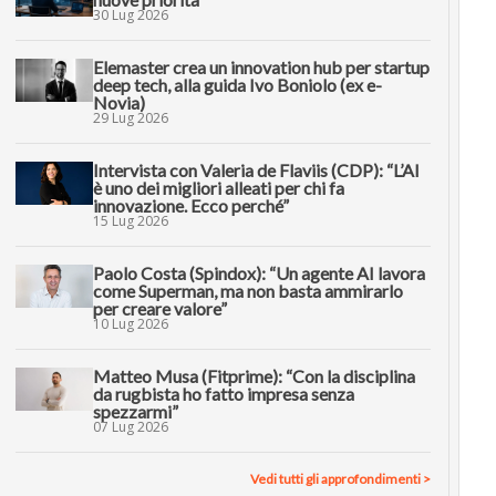
30 Lug 2026
Elemaster crea un innovation hub per startup
deep tech, alla guida Ivo Boniolo (ex e-
Novia)
29 Lug 2026
Intervista con Valeria de Flaviis (CDP): “L’AI
è uno dei migliori alleati per chi fa
innovazione. Ecco perché”
15 Lug 2026
Paolo Costa (Spindox): “Un agente AI lavora
come Superman, ma non basta ammirarlo
per creare valore”
10 Lug 2026
Matteo Musa (Fitprime): “Con la disciplina
da rugbista ho fatto impresa senza
spezzarmi”
07 Lug 2026
Vedi tutti gli approfondimenti >