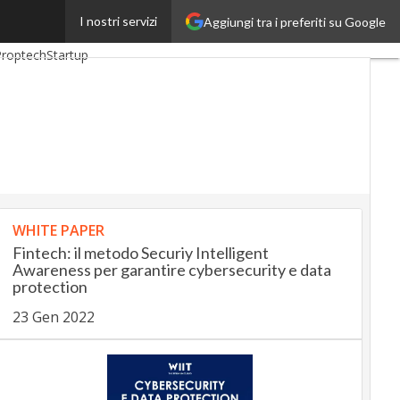
I nostri servizi
Aggiungi tra i preferiti su Google
ankingUp
InsuranceUp
Proptech
Startup
WHITE PAPER
Fintech: il metodo Securiy Intelligent
Awareness per garantire cybersecurity e data
protection
23 Gen 2022