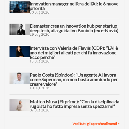
Innovation manager nell’era dell’AI: le 6 nuove
priorità
30 Lug 2026
Elemaster crea un innovation hub per startup
deep tech, alla guida Ivo Boniolo (ex e-Novia)
29 Lug 2026
Intervista con Valeria de Flaviis (CDP): “L’AI è
uno dei migliori alleati per chi fa innovazione.
Ecco perché”
15 Lug 2026
Paolo Costa (Spindox): “Un agente AI lavora
come Superman, ma non basta ammirarlo per
creare valore”
10 Lug 2026
Matteo Musa (Fitprime): “Con la disciplina da
rugbista ho fatto impresa senza spezzarmi”
07 Lug 2026
Vedi tutti gli approfondimenti >