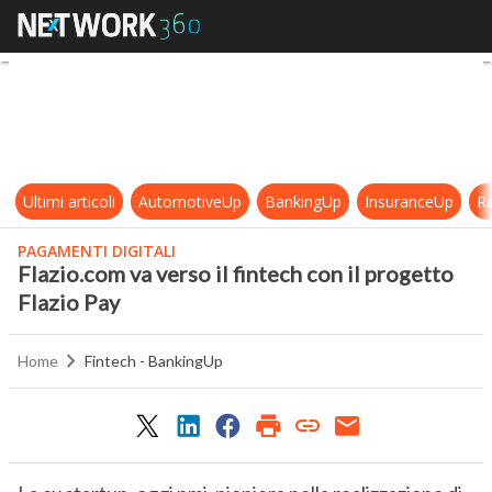
Flazio.com va verso il fintech con i
Ultimi articoli
AutomotiveUp
BankingUp
InsuranceUp
Re
PAGAMENTI DIGITALI
Flazio.com va verso il fintech con il progetto
Flazio Pay
Home
Fintech - BankingUp