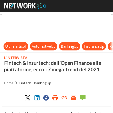
Fintech & Insurtech: dall’Open Fin
Ultimi articoli
AutomotiveUp
BankingUp
InsuranceUp
Re
L'INTERVISTA
Fintech & Insurtech: dall’Open Finance alle
piattaforme, ecco i 7 mega-trend del 2021
Home
Fintech - BankingUp