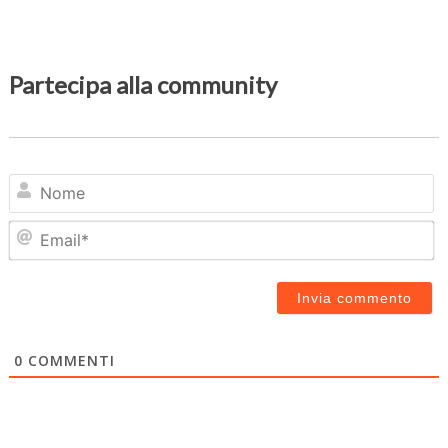
Partecipa alla community
N
Em
0
COMMENTI