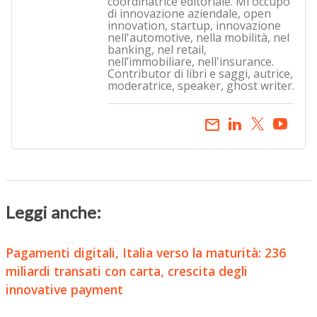
coordinatrice editoriale. Mi occupo
di innovazione aziendale, open
innovation, startup, innovazione
nell'automotive, nella mobilità, nel
banking, nel retail,
nell’immobiliare, nell'insurance.
Contributor di libri e saggi, autrice,
moderatrice, speaker, ghost writer.
email
Leggi anche:
Pagamenti digitali, Italia verso la maturità: 236
miliardi transati con carta, crescita degli
innovative payment